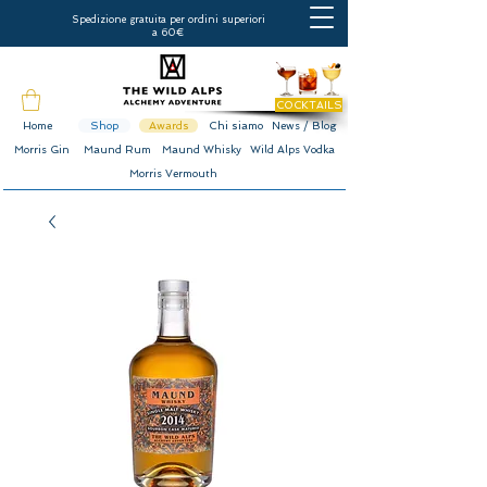
Spedizione gratuita per ordini superiori
a 60€
COCKTAILS
Home
Shop
Awards
Chi siamo
News / Blog
Morris Gin
Maund Rum
Maund Whisky
Wild Alps Vodka
Morris Vermouth