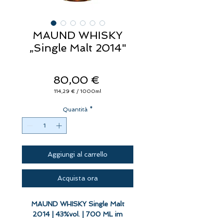
MAUND WHISKY
„Single Malt 2014"
Prezzo
80,00 €
114,29 €
/
1000ml
114,29 €
ogni
Quantità
1000
*
Millilitri
Aggiungi al carrello
Acquista ora
MAUND WHISKY Single Malt
2014 | 43%vol. | 700 ML im