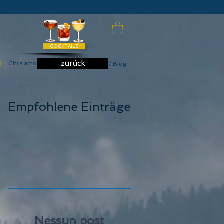
COCKTAILS
zurück
Chi siamo
News / Blog
Empfohlene Einträge
Nessun post