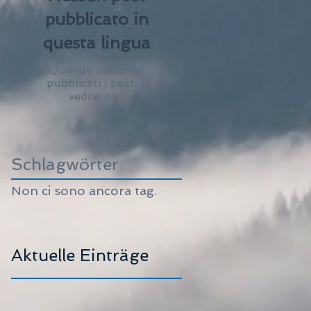
pubblicato in
questa lingua
Quando verranno
pubblicati i post, li
vedrai qui.
Schlagwörter
Non ci sono ancora tag.
Aktuelle Einträge