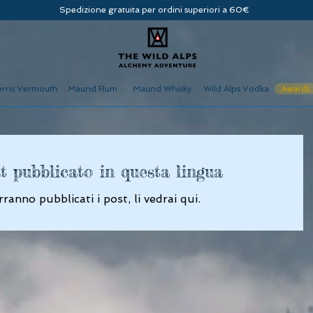
Spedizione gratuita per ordini superiori a 60€
rris Vermouth
Maund Rum
Maund Whisky
Wild Alps Vodka
Awards
t pubblicato in questa lingua
anno pubblicati i post, li vedrai qui.