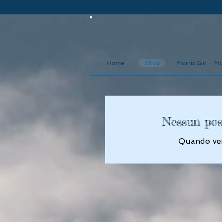
Home
Shop
Morris Gin
Mo
Nessun pos
Quando verr