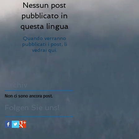
Nessun post
pubblicato in
questa lingua
Quando verranno
pubblicati i post, li
vedrai qui.
Archiv
Non ci sono ancora post.
Folgen Sie uns!