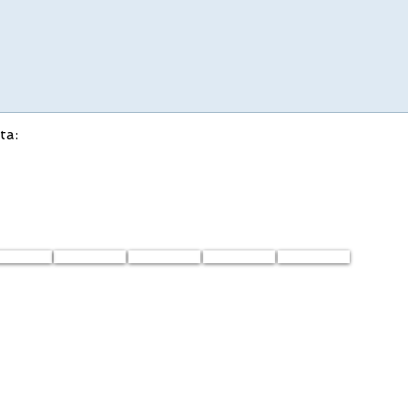
ta:
ONTATTO
SPEDIZIONE
CONDIZIONI
GDPR
IMPRONTA