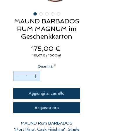
MAUND BARBADOS
RUM MAGNUM im
Geschenkkarton
Prezzo
175,00 €
116,67 €
/
1000ml
116,67 €
ogni
Quantità
1000
*
Millilitri
Aggiungi al carrello
Acquista ora
MAUND Rum BARBADOS
"Port Pinot Cask Finishing", Single