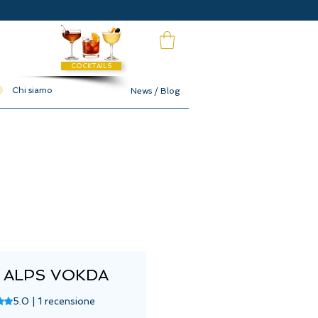
COCKTAILS
Chi siamo
News / Blog
 ALPS VOKDA
base di 1 recensione, la valutazione è 5.0 su cinque stelle
5.0 | 1 recensione