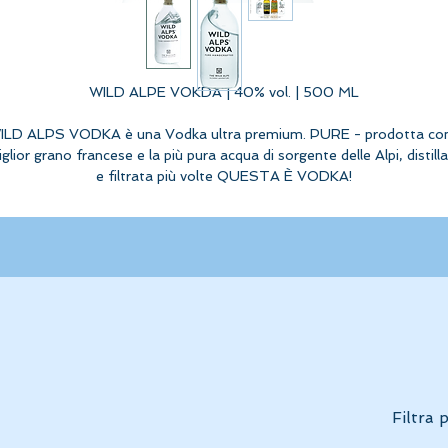
WILD ALPE VOKDA | 40% vol. | 500 ML
ILD ALPS VODKA è una Vodka ultra premium. PURE - prodotta con 
glior grano francese e la più pura acqua di sorgente delle Alpi, distill
e filtrata più volte QUESTA È VODKA!
Filtra 