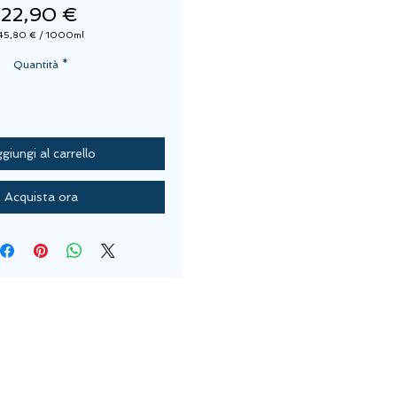
Prezzo
22,90 €
45,80 €
/
1000ml
45,80 €
ogni
Quantità
*
1000
Millilitri
giungi al carrello
Acquista ora