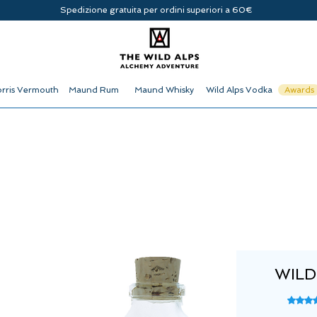
Spedizione gratuita per ordini superiori a 60€
rris Vermouth
Maund Rum
Maund Whisky
Wild Alps Vodka
Awards
WILD
Sulla 